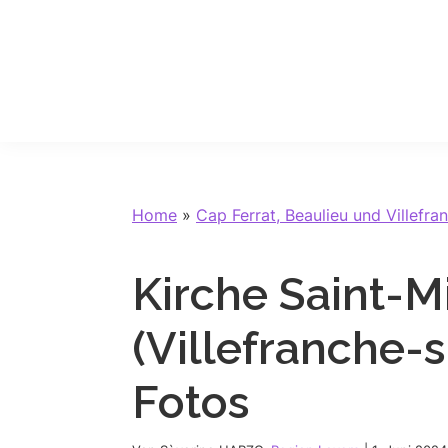
Skip
Skip
Skip
Skip
to
to
to
to
primary
main
primary
footer
navigation
content
sidebar
Home
»
Cap Ferrat, Beaulieu und Villefra
Kirche Saint-M
(Villefranche-
Fotos