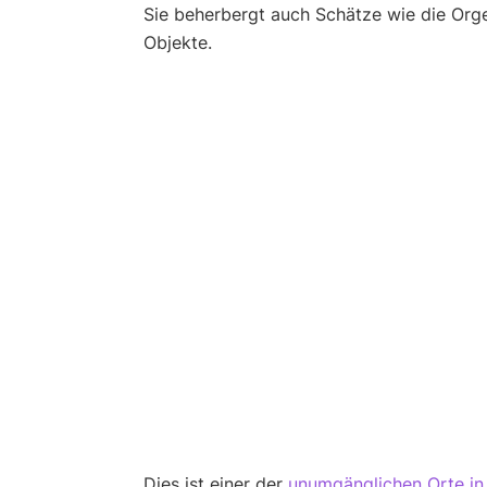
Sie beherbergt auch Schätze wie die Or
Objekte.
Dies ist einer der
unumgänglichen Orte in 