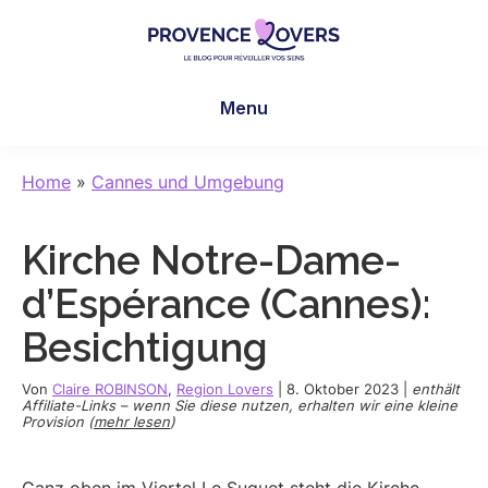
Skip
Skip
Skip
to
to
to
main
primary
footer
Provence
Um
content
sidebar
Lovers
Menu
Ihre
Sinne
in
Home
»
Cannes und Umgebung
der
Provence
Kirche Notre-Dame-
zu
wecken
d’Espérance (Cannes):
-
Besichtigung
Le
blog
Von
Claire ROBINSON
,
Region Lovers
|
8. Oktober 2023
|
enthält
de
Affiliate-Links – wenn Sie diese nutzen, erhalten wir eine kleine
Provision (
mehr lesen
)
Claire
et
Manu
Ganz oben im Viertel Le Suquet steht die Kirche