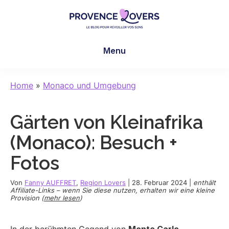
Skip
Skip
Skip
to
to
to
main
primary
footer
Provence
Um
content
sidebar
Lovers
Menu
Ihre
Sinne
in
Home
»
Monaco und Umgebung
der
Provence
Gärten von Kleinafrika
zu
wecken
(Monaco): Besuch +
-
Fotos
Le
blog
Von
Fanny AUFFRET
,
Region Lovers
|
28. Februar 2024
|
enthält
de
Affiliate-Links – wenn Sie diese nutzen, erhalten wir eine kleine
Provision (
mehr lesen
)
Claire
et
Manu
In der berühmten Gegend von
Monte Carlo
,