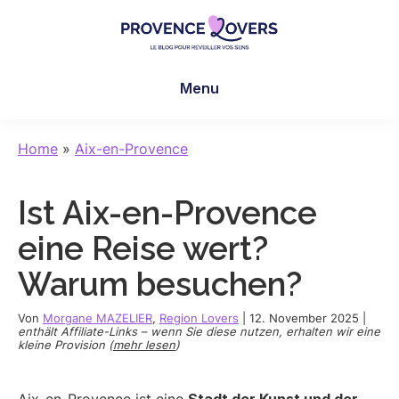
Skip
Skip
Skip
to
to
to
main
primary
footer
Provence
Um
content
sidebar
Lovers
Menu
Ihre
Sinne
in
Home
»
Aix-en-Provence
der
Provence
Ist Aix-en-Provence
zu
wecken
eine Reise wert?
-
Warum besuchen?
Le
blog
Von
Morgane MAZELIER
,
Region Lovers
|
12. November 2025
|
de
enthält Affiliate-Links – wenn Sie diese nutzen, erhalten wir eine
kleine Provision (
mehr lesen
)
Claire
et
Manu
Aix-en-Provence ist eine
Stadt der Kunst und der