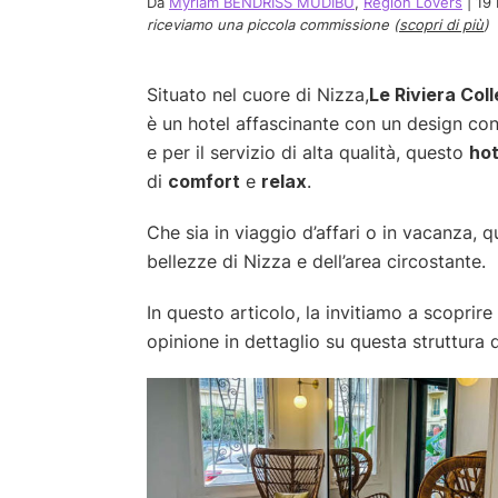
Da
Myriam BENDRISS MUDIBU
,
Region Lovers
|
19
riceviamo una piccola commissione (
scopri di più
)
Situato nel cuore di Nizza,
Le Riviera Col
è un hotel affascinante con un design co
e per il servizio di alta qualità, questo
hot
di
comfort
e
relax
.
Che sia in viaggio d’affari o in vacanza, q
bellezze di Nizza e dell’area circostante.
In questo articolo, la invitiamo a scoprire
opinione in dettaglio su questa struttura 