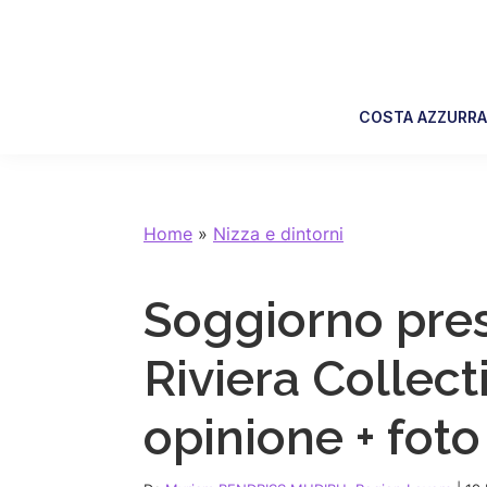
Skip
Skip
Skip
Skip
to
to
to
to
primary
main
primary
footer
navigation
content
sidebar
COSTA AZZURR
Home
»
Nizza e dintorni
Soggiorno pres
Riviera Collect
opinione + foto