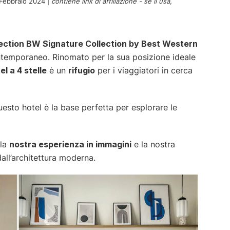
 Febbraio 2024
|
contiene link di affiliazione - se li usa,
lection BW Signature Collection by Best Western
ntemporaneo. Rinomato per la sua posizione ideale
el a 4 stelle
è un
rifugio
per i viaggiatori in cerca
uesto hotel è la base perfetta per esplorare le
 la
nostra esperienza in immagini
e la nostra
dall’architettura moderna.