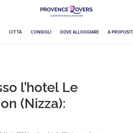
Provence
Per
Lovers
risvegliare
A
CITTÀ
CONSIGLI
DOVE ALLOGGIARE
A PROPOSI
i
sensi
in
Provenza
-
Le
so l’hotel Le
blog
de
ion (Nizza):
Claire
et
Manu