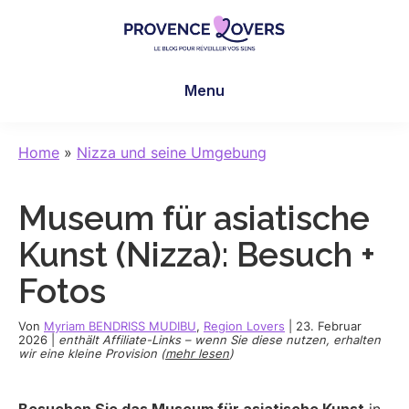
Skip
Skip
Skip
to
to
to
main
primary
footer
Provence
Um
content
sidebar
Lovers
Menu
Ihre
Sinne
in
Home
»
Nizza und seine Umgebung
der
Provence
Museum für asiatische
zu
wecken
Kunst (Nizza): Besuch +
-
Fotos
Le
blog
Von
Myriam BENDRISS MUDIBU
,
Region Lovers
|
23. Februar
de
2026
|
enthält Affiliate-Links – wenn Sie diese nutzen, erhalten
wir eine kleine Provision (
mehr lesen
)
Claire
et
Manu
Besuchen Sie das Museum für asiatische Kunst
in