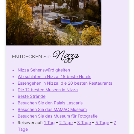
Nizza
ENTDECKEN Sie
Nizza Sehenswürdigkeiten
Wo schlafen in Nizza: 15 beste Hotels
Essengehen in Nizza: die 20 besten Restaurants
Die 12 besten Museen in Nizza
Beste Strände
Besuchen Sie den Palais Lascaris
Besuchen Sie das MAMAC Museum
Besuchen Sie das Museum für Fotografie
Reiseverlauf:
1 Tag
–
2 Tage
–
3 Tage
–
5 Tage
–
7
Tage