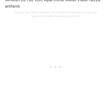
Fassade des Palais Lascaris, buchstäblich 5 Minuten zu Fuß vom
Aparthotel AMMI Vieux-Nizza entfernt