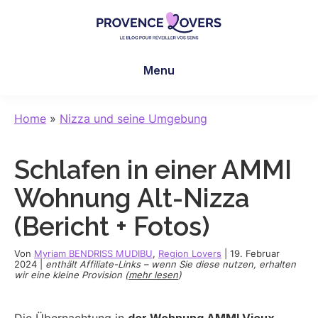
Skip
Skip
Skip
to
to
to
main
primary
footer
Provence
Um
content
sidebar
Lovers
Menu
Ihre
Sinne
in
Home
»
Nizza und seine Umgebung
der
Provence
Schlafen in einer AMMI
zu
wecken
Wohnung Alt-Nizza
-
(Bericht + Fotos)
Le
blog
Von
Myriam BENDRISS MUDIBU
,
Region Lovers
|
19. Februar
de
2024
|
enthält Affiliate-Links – wenn Sie diese nutzen, erhalten
wir eine kleine Provision (
mehr lesen
)
Claire
et
Manu
Die Übernachtung in
der Wohnung AMMI Vieux-